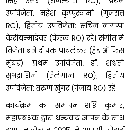
सिंह उमर (राजस्थान RO), प्रथम
उपविजेता: महेश कुप्पुस्वामी (गुजरात
RO), द्वितीय उपविजेता: सचिन नागप्पा
केरीयम्मादेवर (केरल RO) रहे। संगीत में
विजेता बने दीपक पावलंकर (हेड ऑफिस
मुंबई)। प्रथम उपविजेता: डॉ. शश्वती
सुभद्राशिनी (तेलंगाना RO), द्वितीय
उपविजेता: तरुण खुंगर (पंजाब RO) रहे।
कार्यक्रम का समापन शशि कुमार,
महाप्रबंधक द्वारा धन्यवाद ज्ञापन के साथ