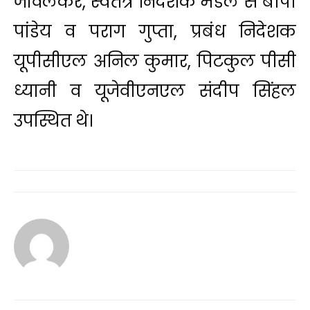
जावलकर, स्वतंत्र निदेशक मंडल से बीपी
पांडेय व पराग गुप्ता, प्रबंध निदेशक
यूपीसीएल अनिल कुमार, पिटकुल पीसी
ध्यानी व यूजेवीएनएल संदीप सिंहल
उपस्थित थे।