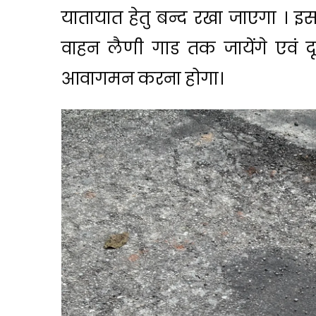
यातायात हेतु बन्द रखा जाएगा । इस
वाहन लैणी गाड तक जायेंगे एवं 
आवागमन करना होगा।